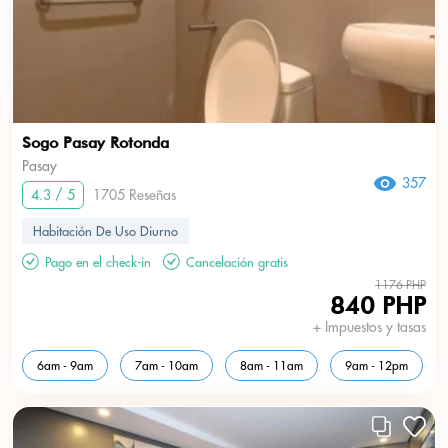
Sogo Pasay Rotonda
Pasay
357
4.3 / 5
1705 Reseñas
Habitación De Uso Diurno
Pago en el check-in
Cancelación gratis
1176 PHP
840 PHP
+ Impuestos y tasas
6am - 9am
7am - 10am
8am - 11am
9am - 12pm