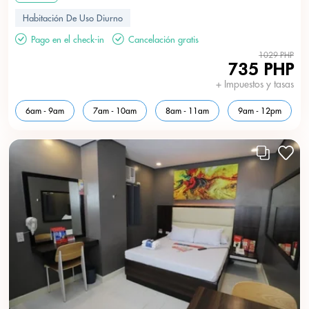
Habitación De Uso Diurno
Pago en el check-in
Cancelación gratis
1029 PHP
735 PHP
+ Impuestos y tasas
6am - 9am
7am - 10am
8am - 11am
9am - 12pm