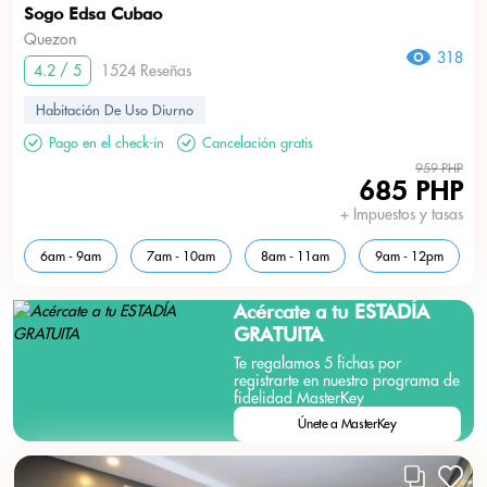
Sogo Edsa Cubao
Quezon
318
4.2 / 5
1524 Reseñas
Habitación De Uso Diurno
Pago en el check-in
Cancelación gratis
959 PHP
685 PHP
+ Impuestos y tasas
6am - 9am
7am - 10am
8am - 11am
9am - 12pm
Acércate a tu
ESTADÍA
GRATUITA
Te regalamos 5 fichas por
registrarte en nuestro programa de
fidelidad MasterKey
Únete a MasterKey