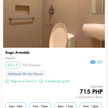
Sogo Avenida
Manila
307
4.2 / 5
545 Reseñas
Habitación De Uso Diurno
Pago en el check-in
Cancelación gratis
1001 PHP
715 PHP
+ Impuestos y tasas
6am - 9am
7am - 10am
8am - 11am
9am - 12pm