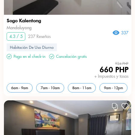
Sogo Kalentong
Mandaluyong
337
4.3 / 5
237 Reseñas
Habitación De Uso Diurno
Pago en el check-in
Cancelación gratis
924 PHP
660 PHP
+ Impuestos y tasas
6am - 9am
7am - 10am
8am - 11am
9am - 12pm