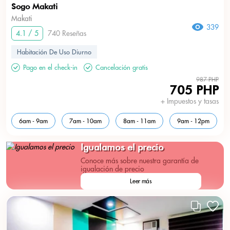
Sogo Makati
Makati
339
4.1 / 5
740 Reseñas
Habitación De Uso Diurno
Pago en el check-in
Cancelación gratis
987 PHP
705 PHP
+ Impuestos y tasas
6am - 9am
7am - 10am
8am - 11am
9am - 12pm
Igualamos el precio
Conoce más sobre nuestra garantía de
igualación de precio
Leer más