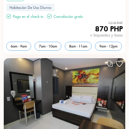
Habitación De Uso Diurno
Pago en el check-in
Cancelación gratis
1218 PHP
870 PHP
+ Impuestos y tasas
6am - 9am
7am - 10am
8am - 11am
9am - 12pm