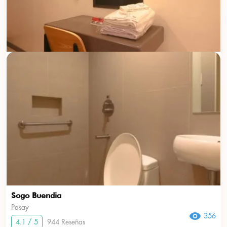
Sogo Buendia
Pasay
356
4.1 / 5
944 Reseñas