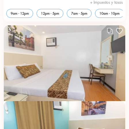
+ Impuestos y tasas
9am - 12pm
12pm - 5pm
7am - 5pm
10am - 10pm