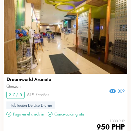
Dreamworld Araneta
Quezon
309
3.7 / 5
619 Reseñas
Habitación De Uso Diurno
Pago en el check-in
Cancelación gratis
1330 PHP
950 PHP