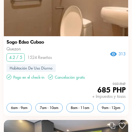
Sogo Edsa Cubao
Quezon
313
4.2 / 5
1524 Reseñas
Habitación De Uso Diurno
Pago en el check-in
Cancelación gratis
959 PHP
685 PHP
+ Impuestos y tasas
6am - 9am
7am - 10am
8am - 11am
9am - 12pm