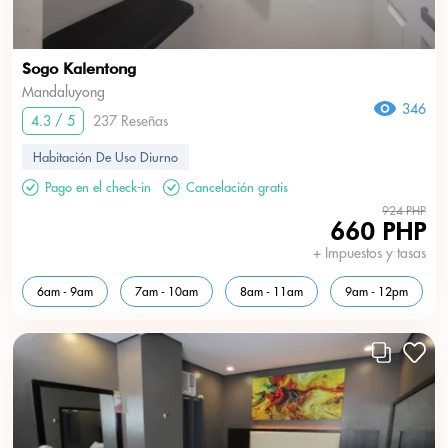
Sogo Kalentong
Mandaluyong
346
4.3 / 5
237 Reseñas
Habitación De Uso Diurno
Pago en el check-in
Cancelación gratis
924 PHP
660 PHP
+ Impuestos y tasas
6am - 9am
7am - 10am
8am - 11am
9am - 12pm