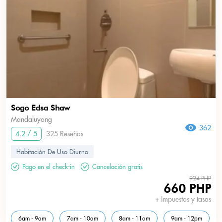
Sogo Edsa Shaw
Mandaluyong
362
4.2 / 5
325 Reseñas
Habitación De Uso Diurno
Pago en el check-in
Cancelación gratis
924 PHP
660 PHP
+ Impuestos y tasas
6am - 9am
7am - 10am
8am - 11am
9am - 12pm