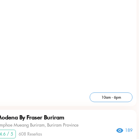
10am - 6pm
odena By Fraser Buriram
mphoe Mueang Buriram, Buriram Province
189
4.6 / 5
608 Reseñas