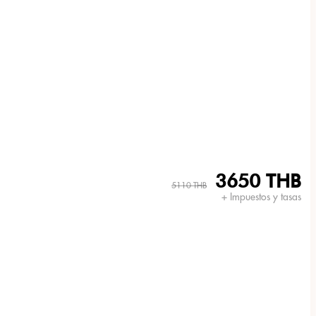
3650 THB
5110 THB
+ Impuestos y tasas