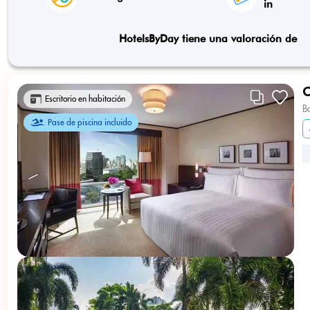
in
HotelsByDay tiene una valoración de
C
Escritorio en habitación
B
Pase de piscina incluido