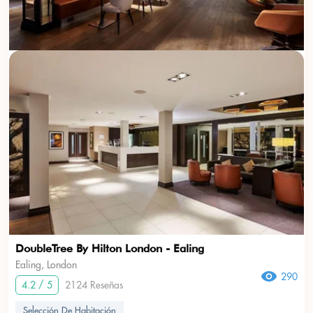
DoubleTree By Hilton London - Ealing
Ealing, London
290
4.2 / 5
2124 Reseñas
Selección De Habitación