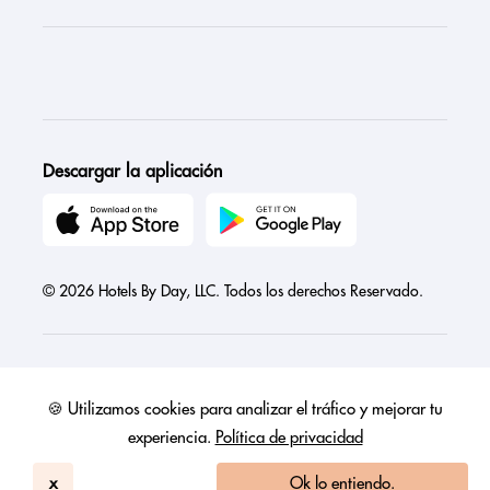
Descargar la aplicación
© 2026 Hotels By Day, LLC. Todos los derechos Reservado.
🍪 Utilizamos cookies para analizar el tráfico y mejorar tu
Austria
Canada
France
Germany
India
Ireland
Israel
experiencia.
Política de privacidad
Italy
Mexico
Netherlands
Philippines
Singapore
United Arab Emirates
United Kingdom
United States
x
Ok lo entiendo.