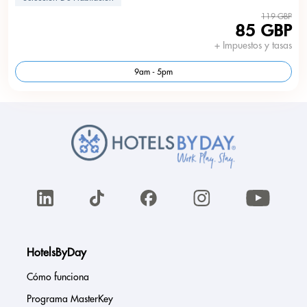
119 GBP
85 GBP
+ Impuestos y tasas
9am - 5pm
HotelsByDay
Cómo funciona
Programa MasterKey