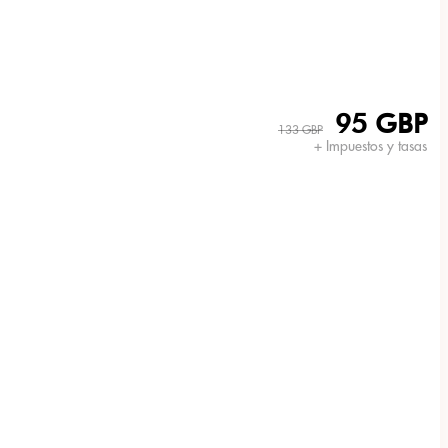
95 GBP
133 GBP
+ Impuestos y tasas