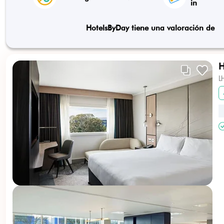
in
HotelsByDay tiene una valoración de
H
L