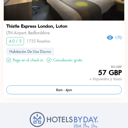
Thistle Express London, Luton
LTN Airport, Bedfordshire
170
4.0 / 5
1755 Reseñas
Habitación De Uso Diurno
Pago en el check-in
Cancelación gratis
80 GBP
57 GBP
+ Impuestos y tasas
8am - 4pm