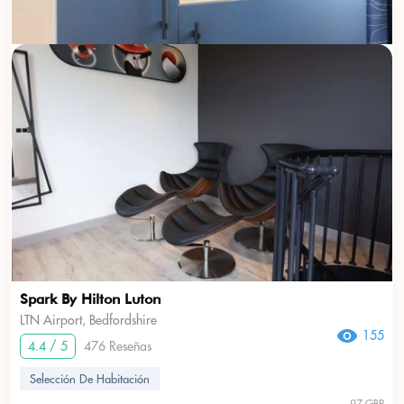
Spark By Hilton Luton
LTN Airport, Bedfordshire
155
4.4 / 5
476 Reseñas
Selección De Habitación
97 GBP