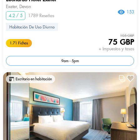
Exeter, Devon
153
4.2 / 5
1789 Reseñas
Habitación De Uso Diurno
105 GBP
75 GBP
1.71 Fichas
+ Impuestos y tasas
9am - 5pm
Escritorio en habitación