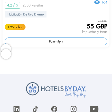
164
4.2 / 5
2330 Reseñas
Habitación De Uso Diurno
77 GBP
55 GBP
1.25 Fichas
+ Impuestos y tasas
9am - 5pm