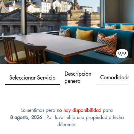
1/9
2/9
3/9
4/9
5/9
6/9
7/9
8/9
9/9
Descripción
Comodidades
Seleccionar Servicio
general
Lo sentimos pero
no hay disponibilidad
para
8 agosto, 2026
. Por favor elija una propiedad o fecha
diferente.