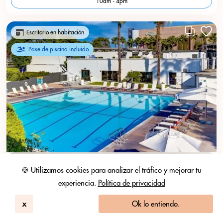
10am - 4pm
Escritorio en habitación
Pase de piscina incluido
🍪 Utilizamos cookies para analizar el tráfico y mejorar tu
experiencia.
Política de privacidad
x
Ok lo entiendo.