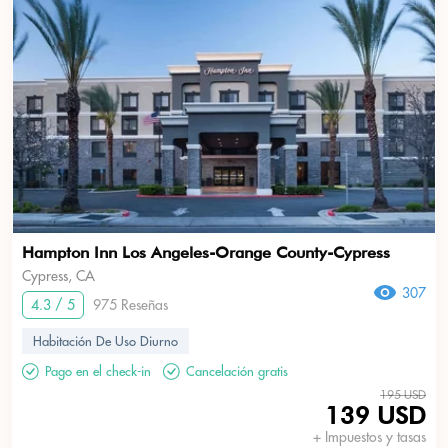
Hampton Inn Los Angeles-Orange County-Cypress
Cypress, CA
307
4.3 / 5
975 Reseñas
Habitación De Uso Diurno
Pago en el check-in
Cancelación gratis
195 USD
139 USD
+ Impuestos y tasas