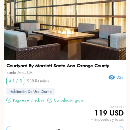
Courtyard By Marriott Santa Ana Orange County
Santa Ana, CA
238
4.1 / 5
938 Reseñas
Habitación De Uso Diurno
Pago en el check-in
Cancelación gratis
167 USD
119 USD
+ Impuestos y tasas