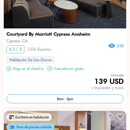
Courtyard By Marriott Cypress Anaheim
Cypress, CA
338
4.2 / 5
1056 Reseñas
Habitación De Uso Diurno
Pago en el check-in
Cancelación gratis
195 USD
139 USD
+ Impuestos y tasas
8am - 5pm
Escritorio en habitación
Pase de piscina incluido