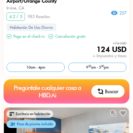
Airport/Orange County
Irvine, CA
257
4.2 / 5
985 Reseñas
Habitación De Uso Diurno
Pago en el check-in
Cancelación gratis
174 USD
124 USD
+ Impuestos y tasas
30
30
10am - 4pm
9
am - 3
pm
Pregúntale cualquier cosa a
Buscar
HBD.Ai
Escritorio en habitación
Pase de piscina incluido