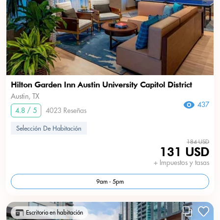
Hilton Garden Inn Austin University Capitol District
Austin, TX
437
4.8 / 5
4023 Reseñas
Selección De Habitación
184 USD
131 USD
+ Impuestos y tasas
9am - 5pm
Escritorio en habitación