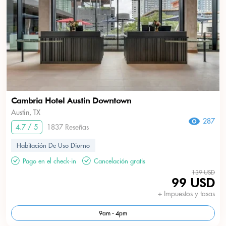
Cambria Hotel Austin Downtown
Austin, TX
287
4.7 / 5
1837 Reseñas
Habitación De Uso Diurno
Pago en el check-in
Cancelación gratis
139 USD
99 USD
+ Impuestos y tasas
9am - 4pm