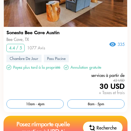
Sonesta Bee Cave Austin
Bee Cave, TX
335
4.4 / 5
1077 Avis
Chambre De Jour
Pass Piscine
Payez plus tard à la propriété
Annulation gratuite
services à partir de
42 USD
30 USD
+ Taxes et frais
10am - 4pm
8am - 5pm
Posez n'importe quelle
Recherche