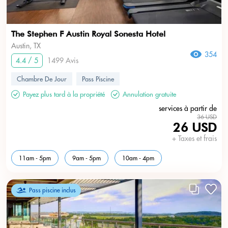
The Stephen F Austin Royal Sonesta Hotel
Austin, TX
354
4.4 / 5
1499 Avis
Chambre De Jour
Pass Piscine
Payez plus tard à la propriété
Annulation gratuite
services à partir de
36 USD
26 USD
+ Taxes et frais
11am - 5pm
9am - 5pm
10am - 4pm
Pass piscine inclus