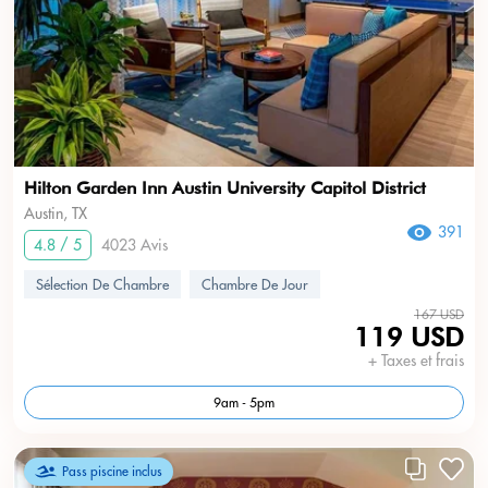
Hilton Garden Inn Austin University Capitol District
Austin, TX
391
4.8 / 5
4023 Avis
Sélection De Chambre
Chambre De Jour
167 USD
119 USD
+ Taxes et frais
9am - 5pm
Pass piscine inclus