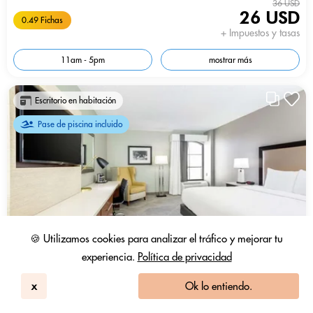
36 USD
26 USD
0.49 Fichas
+ Impuestos y tasas
11am - 5pm
mostrar más
Escritorio en habitación
Pase de piscina incluido
🍪 Utilizamos cookies para analizar el tráfico y mejorar tu
experiencia.
Política de privacidad
x
Ok lo entiendo.