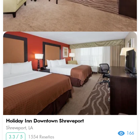
Holiday Inn Downtown Shreveport
Shreveport, LA
166
3.3 / 5
1554 Reseñas