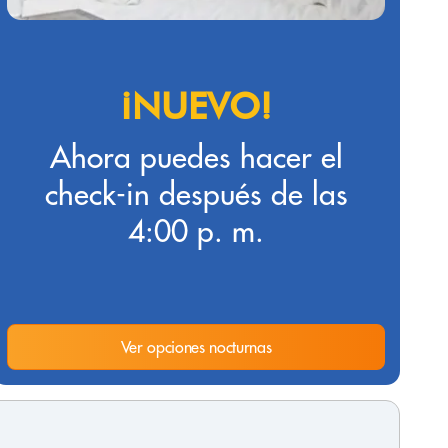
¡NUEVO!
Ahora puedes hacer el
check-in después de las
4:00 p. m.
Ver opciones nocturnas