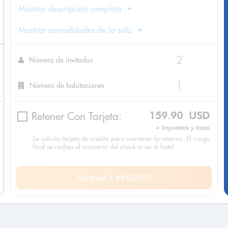
Mostrar descripción completa
Mostrar comodidades de la sala
Número de invitados
Número de habitaciones
Retener Con Tarjeta:
159.90 USD
+ Impuestos y tasas
Se solicita tarjeta de crédito para mantener la reserva. El cargo
final se realiza al momento del check-in en el hotel.
Reservar 1 KING BED