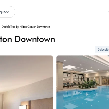
squeda
DoubleTree By Hilton Canton Downtown
anton Downtown
Selecci