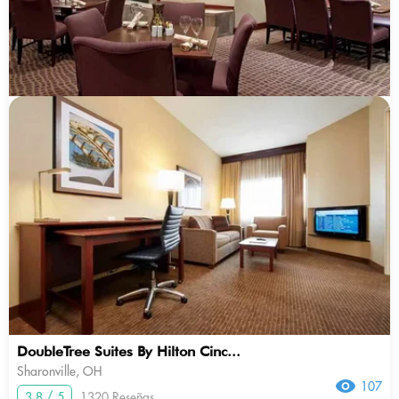
DoubleTree Suites By Hilton Cinc...
Sharonville, OH
107
3.8 / 5
1320 Reseñas