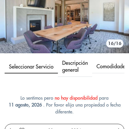
10/16
11/16
12/16
13/16
14/16
15/16
16/16
1/16
2/16
3/16
4/16
5/16
6/16
7/16
8/16
9/16
Descripción
Comodidades
Seleccionar Servicio
general
Lo sentimos pero
no hay disponibilidad
para
11 agosto, 2026
. Por favor elija una propiedad o fecha
diferente.