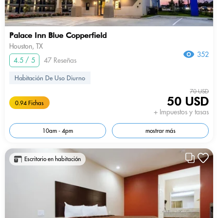
Palace Inn Blue Copperfield
Houston, TX
352
4.5 / 5
47 Reseñas
Habitación De Uso Diurno
70 USD
50 USD
0.94 Fichas
+ Impuestos y tasas
10am - 4pm
mostrar más
Escritorio en habitación