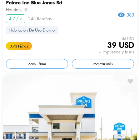
Palace Inn Blue Jones Rd
Houston, TX
383
4.7 / 5
245 Reseñas
Habitación De Uso Diurno
55 USD
39 USD
0.73 Fichas
+ Impuestos y tasas
6am - 8am
mostrar más