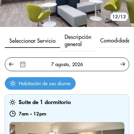
10/12
11/12
12/12
1/12
2/12
3/12
4/12
5/12
6/12
7/12
8/12
9/12
Descripción
Comodidades
Seleccionar Servicio
general
Habitación de uso diurno
Suite de 1 dormitorio
7am
-
12pm