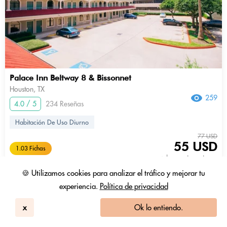
Palace Inn Beltway 8 & Bissonnet
Houston, TX
259
4.0 / 5
234 Reseñas
Habitación De Uso Diurno
77 USD
55 USD
1.03 Fichas
+ Impuestos y tasas
🍪 Utilizamos cookies para analizar el tráfico y mejorar tu
8am - 4pm
mostrar más
experiencia.
Política de privacidad
x
Ok lo entiendo.
Escritorio en habitación
Pase de piscina incluido