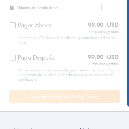
Número de habitaciones
Pagar Ahora:
99.00 USD
+ Impuestos y tasas
Reserva con CC ahora. Cancelación gratuita hasta 25 horas
antes
Paga Después:
99.00 USD
+ Impuestos y tasas
No se necesita tarjeta de crédito para reservar en línea. Paga
al momento del check-in. Cancela en cualquier momento sin
penalización.
Reservar Habitación De Uso Diurno