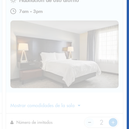
Habitación de uso diurno
7am
-
3pm
Mostrar comodidades de la sala
Número de invitados