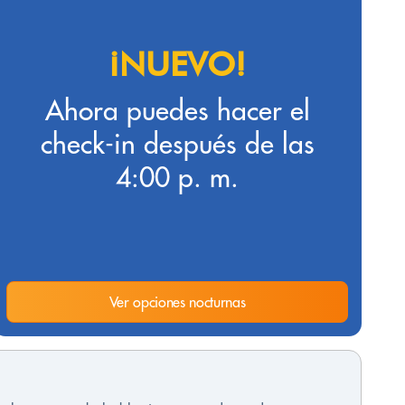
¡NUEVO!
Ahora puedes hacer el
check-in después de las
4:00 p. m.
Ver opciones nocturnas