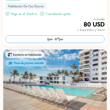
Habitación De Uso Diurno
Pago en el check-in
Cancelación gratis
112 USD
80 USD
+ Impuestos y tasas
30
2pm - 8
pm
Escritorio en habitación
Pase de piscina incluido