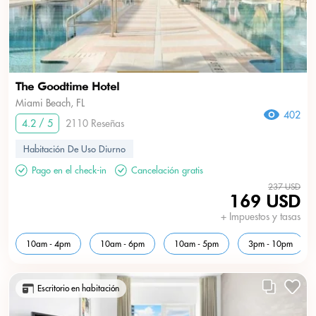
The Goodtime Hotel
Miami Beach, FL
402
4.2 / 5
2110 Reseñas
Habitación De Uso Diurno
Pago en el check-in
Cancelación gratis
237 USD
169 USD
+ Impuestos y tasas
10am - 4pm
10am - 6pm
10am - 5pm
3pm - 10pm
Escritorio en habitación