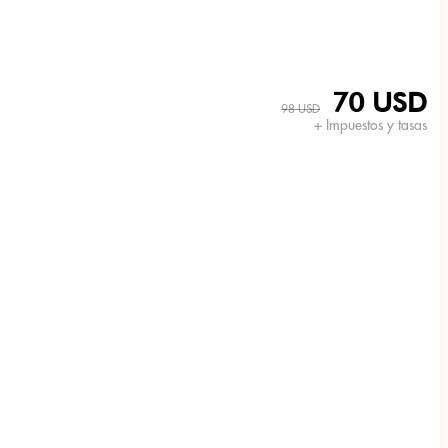
70 USD
98 USD
+ Impuestos y tasas