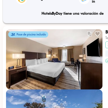
in
HotelsByDay tiene una valoración de
B
Pase de piscina incluido
T