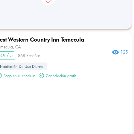
est Western Country Inn Temecula
emecula, CA
125
3.9 / 5
868 Reseñas
Habitación De Uso Diurno
Pago en el check-in
Cancelación gratis