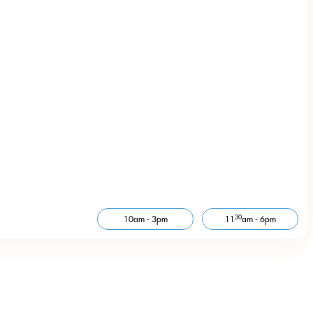
30
10am - 3pm
11
am - 6pm