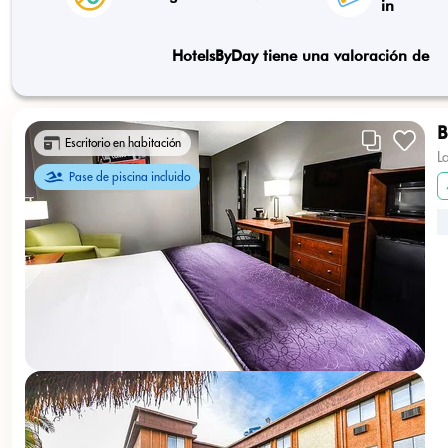
in
HotelsByDay tiene una valoración de
B
Escritorio en habitación
L
Pase de piscina incluido