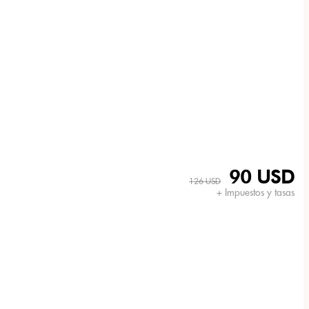
90 USD
126 USD
+ Impuestos y tasas