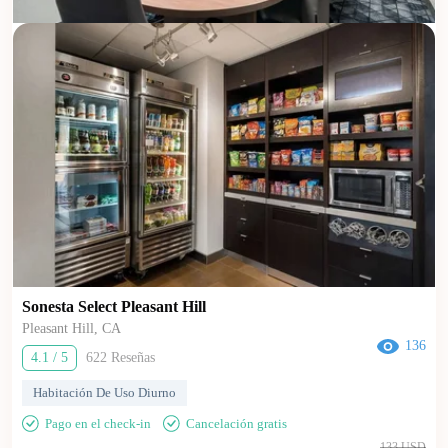
Sonesta Select Pleasant Hill
Pleasant Hill, CA
136
4.1 / 5
622 Reseñas
Habitación De Uso Diurno
Pago en el check-in
Cancelación gratis
133 USD