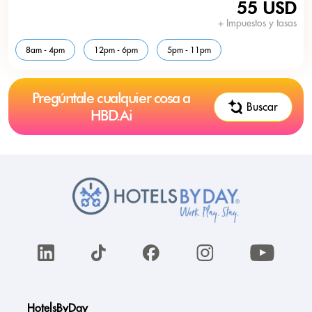
55 USD
+ Impuestos y tasas
8am - 4pm
12pm - 6pm
5pm - 11pm
Pregúntale cualquier cosa a
Buscar
HBD.Ai
HotelsByDay