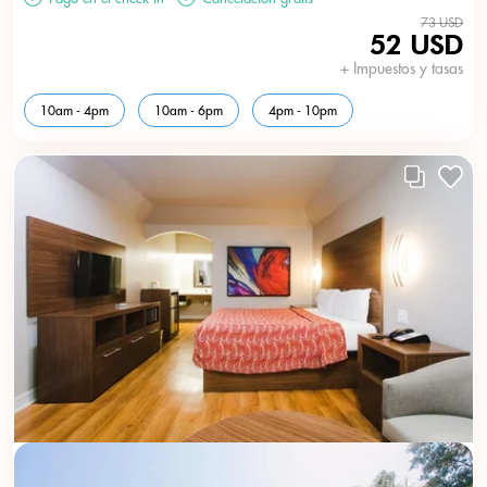
73 USD
52 USD
+ Impuestos y tasas
10am - 4pm
10am - 6pm
4pm - 10pm