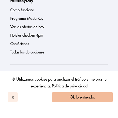
HotelsByDay
Cómo funciona
Programa MasterKey
Ver las ofertas de hoy
Hoteles check-in 4pm
Contáctenos
Todas las ubicaciones
Sobre nosotros
🍪 Utilizamos cookies para analizar el tráfico y mejorar tu
experiencia.
Política de privacidad
Prensa
Página de inversores
x
Ok lo entiendo.
Reseñas
FAQs