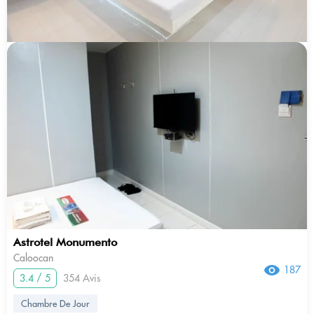
Astrotel Monumento
Caloocan
187
3.4 / 5
354 Avis
Chambre De Jour