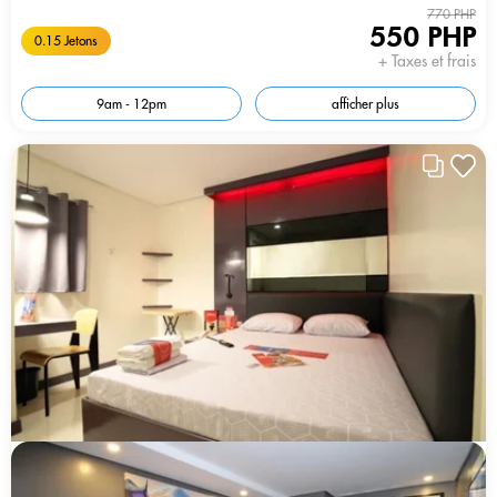
770 PHP
550 PHP
0.15 Jetons
+ Taxes et frais
9am - 12pm
afficher plus