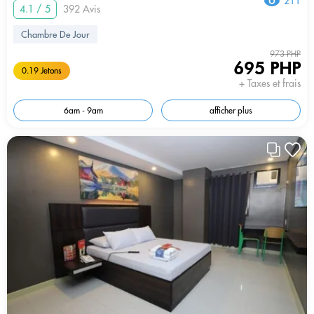
211
4.1 / 5
392 Avis
Chambre De Jour
973 PHP
695 PHP
0.19 Jetons
+ Taxes et frais
6am - 9am
afficher plus