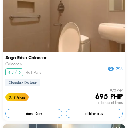
Sogo Edsa Caloocan
Caloocan
293
4.3 / 5
461 Avis
Chambre De Jour
973 PHP
695 PHP
0.19 Jetons
+ Taxes et frais
6am - 9am
afficher plus