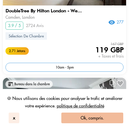
DoubleTree By Hilton London - We...
Camden, London
277
3.9 / 5
2724 Avis
Sélection De Chambre
167 GBP
119 GBP
2.71 Jetons
+ Taxes et frais
10am - 5pm
Bureau dans la chambre
🍪 Nous utilisons des cookies pour analyser le trafic et améliorer
votre expérience.
politique de confidentialité
x
Ok, compris.