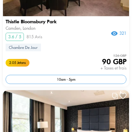
Thistle Bloomsbury Park
Camden, London
321
3.6 / 5
815 Avis
Chambre De Jour
126 GBP
90 GBP
2.05 Jetons
+ Taxes et frais
10am - 5pm