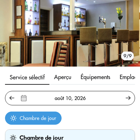
1/9
2/9
3/9
4/9
5/9
6/9
7/9
8/9
9/9
Aperçu
Équipements
Emplace
Service sélectif
Chambre de jour
Chambre de jour