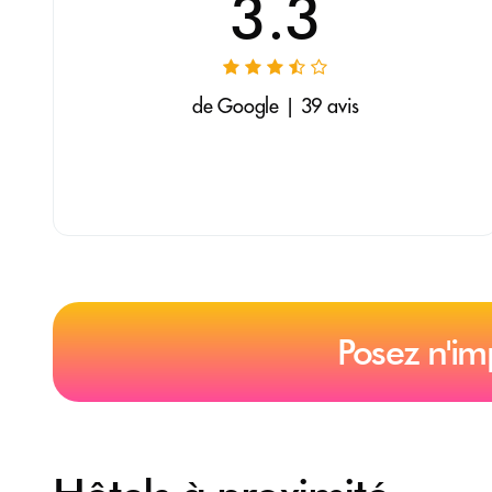
3.3
de Google | 39 avis
Posez n'im