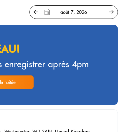
AU!
 enregistrer après 4pm
de nuitée
ns, Westminster, W2 3AN, United Kingdom