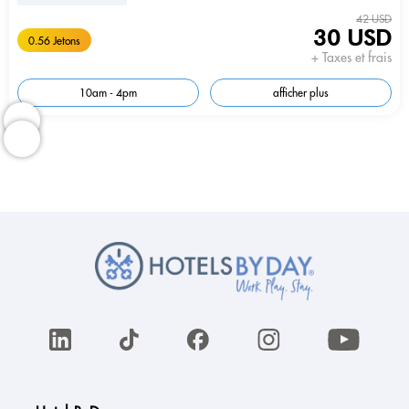
42 USD
30 USD
0.56 Jetons
+ Taxes et frais
10am - 4pm
afficher plus