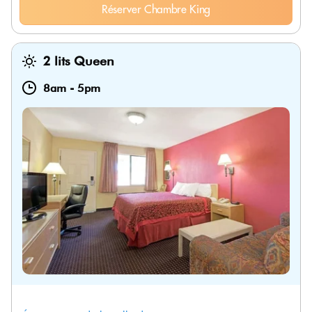
Réserver Chambre King
2 lits Queen
8am
-
5pm