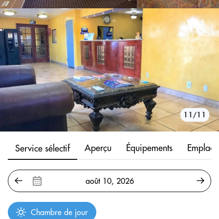
10/11
11/11
1/11
2/11
3/11
4/11
5/11
6/11
7/11
8/11
9/11
Aperçu
Équipements
Emplace
Service sélectif
Chambre de jour