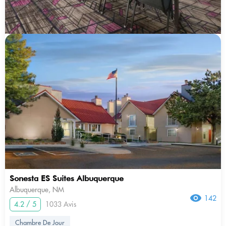
Sonesta ES Suites Albuquerque
Albuquerque, NM
142
4.2 / 5
1033 Avis
Chambre De Jour