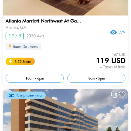
Atlanta Marriott Northwest At Ga...
Atlanta, GA
279
3.9 / 5
2330 Avis
Boost De Jetons
167 USD
119 USD
3.59 Jetons
+ Taxes et frais
10am - 6pm
8am - 5pm
Pass piscine inclus