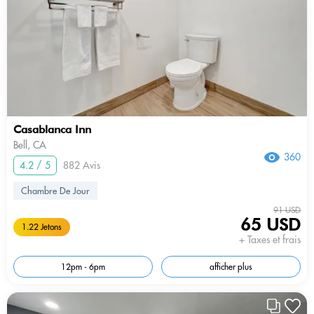
Casablanca Inn
Bell, CA
360
4.2 / 5
882 Avis
Chambre De Jour
91 USD
65 USD
1.22 Jetons
+ Taxes et frais
12pm - 6pm
afficher plus