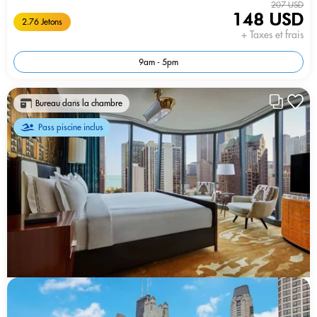
207 USD
148 USD
2.76 Jetons
+ Taxes et frais
9am - 5pm
Bureau dans la chambre
Pass piscine inclus