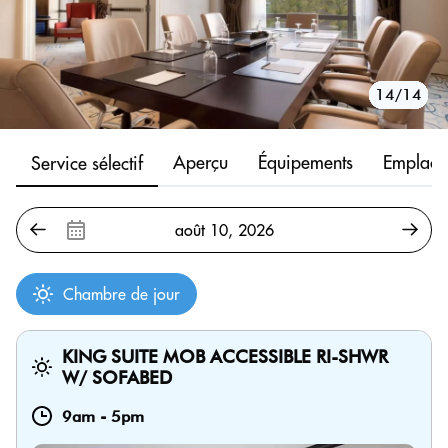
10/14
11/14
12/14
13/14
14/14
1/14
2/14
3/14
4/14
5/14
6/14
7/14
8/14
9/14
Aperçu
Équipements
Emplace
Service sélectif
Chambre de jour
KING SUITE MOB ACCESSIBLE RI-SHWR
W/ SOFABED
9am
-
5pm