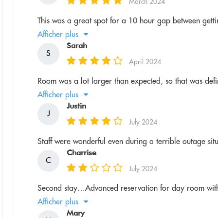
March 2024
This was a great spot for a 10 hour gap between gettin
Afficher plus
Sarah
S
April 2024
Room was a lot larger than expected, so that was defini
Afficher plus
Justin
J
July 2024
Staff were wonderful even during a terrible outage situ
Charrise
C
July 2024
Second stay…Advanced reservation for day room with c
Afficher plus
Mary