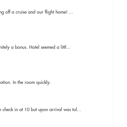
g off a cruise and our flight home! ...
tely a bonus. Hotel seemed a littl...
ation. In the room quickly.
heck in at 10 but upon arrival was tol...