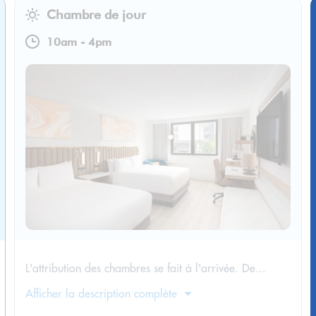
Chambre de jour
10am
-
4pm
L'attribution des chambres se fait à l'arrivée. De...
Afficher la description complète