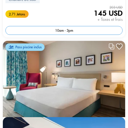
203 USD
145 USD
2.71 Jetons
+ Taxes et frais
10am - 3pm
Pass piscine inclus