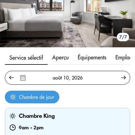
1/7
2/7
3/7
4/7
5/7
6/7
7/7
Aperçu
Équipements
Emplace
Service sélectif
Chambre de jour
Chambre King
9am
-
2pm