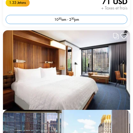
71 USD
1.33 Jetons
+ Taxes et frais
30
30
10
am - 2
pm