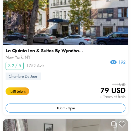
La Quinta Inn & Suites By Wyndha...
New York, NY
192
3.2 / 5
1752 Avis
Chambre De Jour
111 USD
79 USD
1.48 Jetons
+ Taxes et frais
10am - 3pm