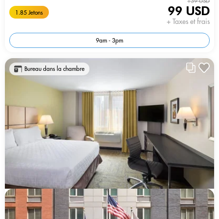
139 USD
99 USD
1.85 Jetons
+ Taxes et frais
9am - 3pm
Bureau dans la chambre