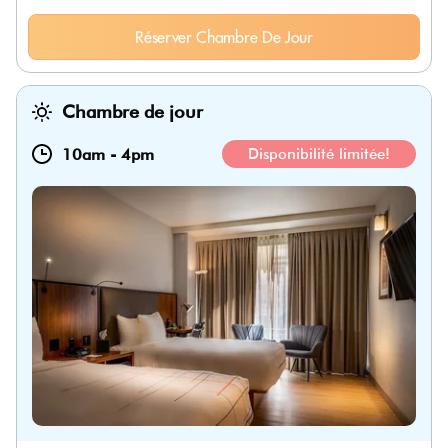
Réserver Chambre De Jour
Chambre de jour
10am
-
4pm
Disponibilité limitée!