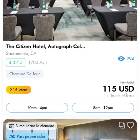
The Citizen Hotel, Autograph Col...
Sacramento, CA
294
4.3 / 5
1700 Avis
Chambre De Jour
161 USD
115 USD
2.15 Jetons
+ Taxes et frais
10am - 4pm
8am - 12pm
Bureau dans la chambre
Pass piscine inclus