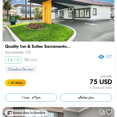
Quality Inn & Suites Sacramento...
Sacramento, CA
327
3.4 / 5
380 Avis
Chambre De Jour
105 USD
75 USD
1.40 Jetons
+ Taxes et frais
30
11am - 4
pm
afficher plus
Bureau dans la chambre