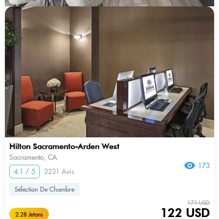
Hilton Sacramento-Arden West
Sacramento, CA
173
4.1 / 5
2231 Avis
Sélection De Chambre
171 USD
122 USD
2.28 Jetons