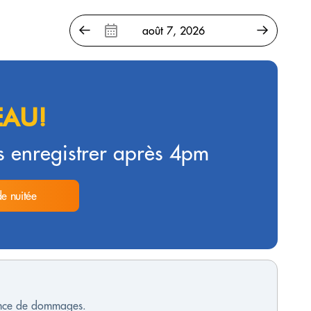
AU!
 enregistrer après 4pm
de nuitée
sence de dommages.