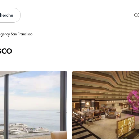
cherche
C
egency San Francisco
sco