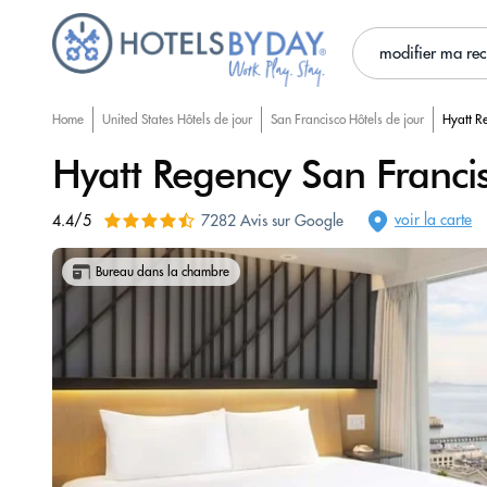
modifier ma re
Home
United States Hôtels de jour
San Francisco Hôtels de jour
Hyatt R
Hyatt Regency San Franci
voir la carte
4.4/5
7282 Avis sur Google
Bureau dans la chambre