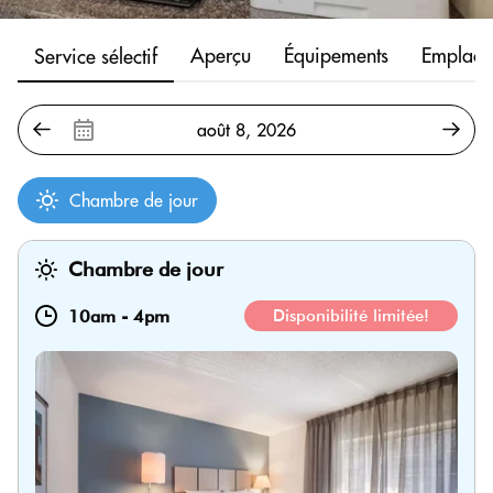
Aperçu
Équipements
Emplace
Service sélectif
Chambre de jour
Chambre de jour
10am
-
4pm
Disponibilité limitée!