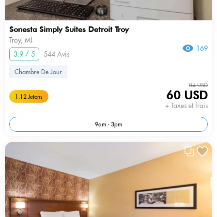
Sonesta Simply Suites Detroit Troy
Troy, MI
169
3.9 / 5
544 Avis
Chambre De Jour
84 USD
60 USD
1.12 Jetons
+ Taxes et frais
9am - 3pm