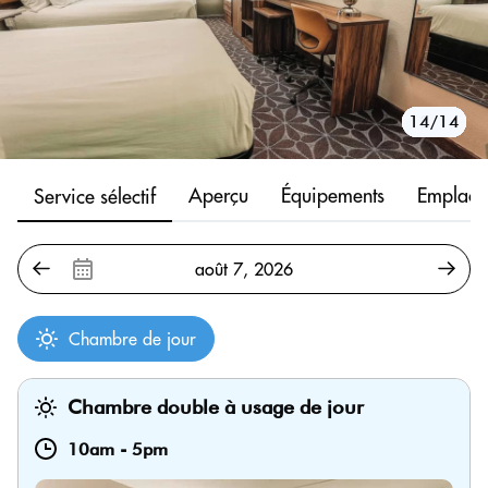
10/14
11/14
12/14
13/14
14/14
1/14
2/14
3/14
4/14
5/14
6/14
7/14
8/14
9/14
Aperçu
Équipements
Emplace
Service sélectif
Chambre de jour
Chambre double à usage de jour
10am
-
5pm