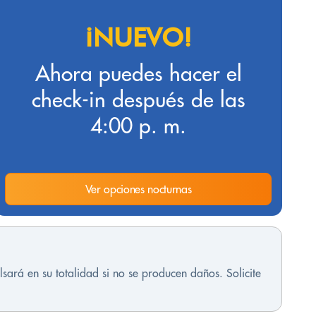
¡NUEVO!
Ahora puedes hacer el
check-in después de las
4:00 p. m.
Ver opciones nocturnas
sará en su totalidad si no se producen daños. Solicite