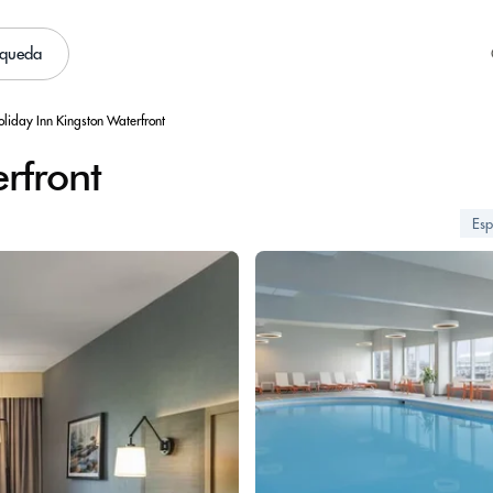
squeda
oliday Inn Kingston Waterfront
rfront
Esp