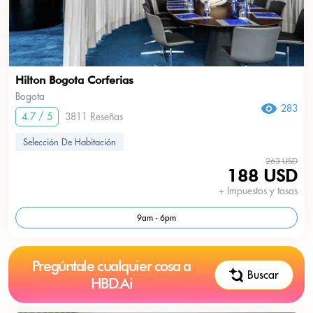
Hilton Bogota Corferias
Bogota
283
4.7 / 5
3811 Reseñas
Selección De Habitación
263 USD
188 USD
+ Impuestos y tasas
9am - 6pm
Pregúntale cualquier cosa a
Buscar
HBD.Ai