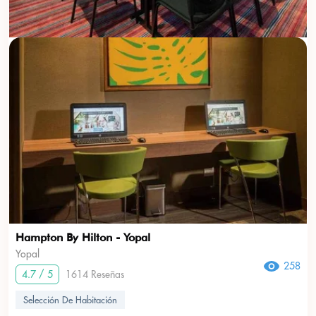
Hampton By Hilton - Yopal
Yopal
258
4.7 / 5
1614 Reseñas
Selección De Habitación