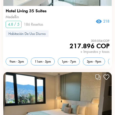
Hotel Living 35 Suites
Medellin
218
4.8 / 5
186 Reseñas
Habitación De Uso Diurno
305.054 COP
217.896 COP
+ Impuestos y tasas
9am - 3pm
11am - 5pm
1pm - 7pm
3pm - 9pm
5