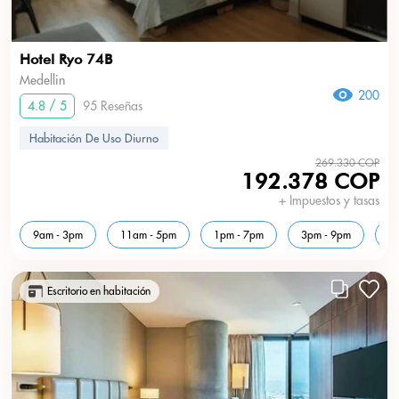
Hotel Ryo 74B
Medellin
200
4.8 / 5
95 Reseñas
Habitación De Uso Diurno
269.330 COP
192.378 COP
+ Impuestos y tasas
9am - 3pm
11am - 5pm
1pm - 7pm
3pm - 9pm
5
Escritorio en habitación