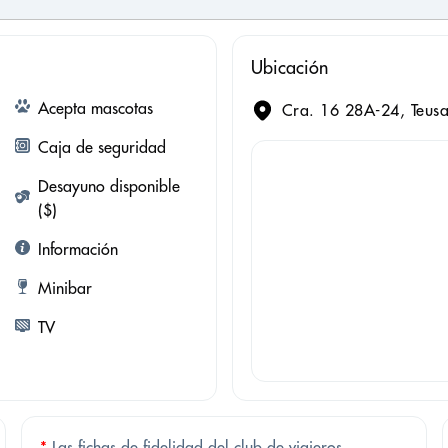
Ubicación
Acepta mascotas
Cra. 16 28A-24, Teus
Caja de seguridad
Desayuno disponible
($)
Información
Minibar
TV
*
Las fichas de fidelidad del club de viajeros