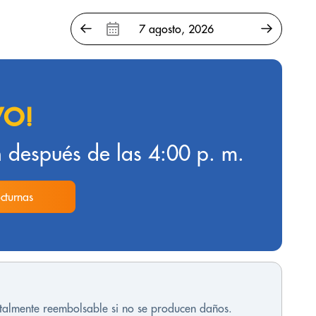
VO!
 después de las 4:00 p. m.
cturnas
otalmente reembolsable si no se producen daños.