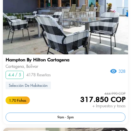
Hampton By Hilton Cartagena
Cartagena, Bolivar
328
4.4 / 5
4178 Reseñas
Selección De Habitación
444.990 COP
317.850 COP
1.70 Fichas
+ Impuestos y tasas
9am - 5pm