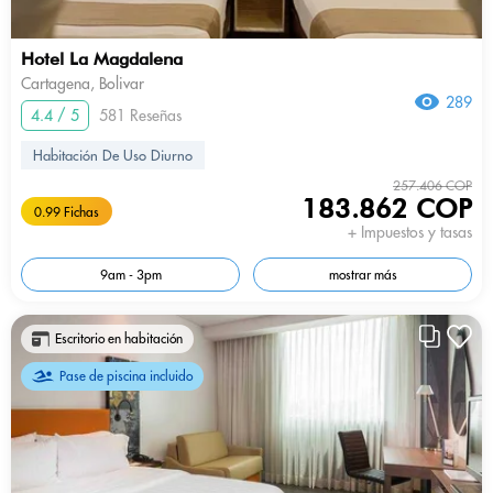
Hotel La Magdalena
Cartagena, Bolivar
289
4.4 / 5
581 Reseñas
Habitación De Uso Diurno
257.406 COP
183.862 COP
0.99 Fichas
+ Impuestos y tasas
9am - 3pm
mostrar más
Escritorio en habitación
Pase de piscina incluido