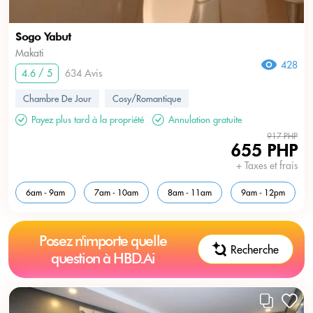
Sogo Yabut
Makati
428
4.6 / 5
634 Avis
Chambre De Jour
Cosy/Romantique
Payez plus tard à la propriété
Annulation gratuite
917 PHP
655 PHP
+ Taxes et frais
6am - 9am
7am - 10am
8am - 11am
9am - 12pm
Posez n'importe quelle
Recherche
question à HBD.Ai