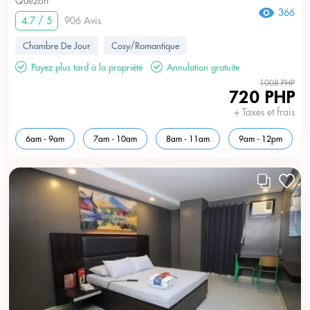
Quezon
366
4.7 / 5
906 Avis
Chambre De Jour
Cosy/Romantique
Payez plus tard à la propriété
Annulation gratuite
1008 PHP
720 PHP
+ Taxes et frais
6am - 9am
7am - 10am
8am - 11am
9am - 12pm