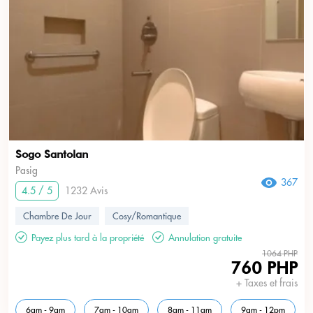
Sogo Santolan
Pasig
367
4.5 / 5
1232 Avis
Chambre De Jour
Cosy/Romantique
Payez plus tard à la propriété
Annulation gratuite
1064 PHP
760 PHP
+ Taxes et frais
6am - 9am
7am - 10am
8am - 11am
9am - 12pm