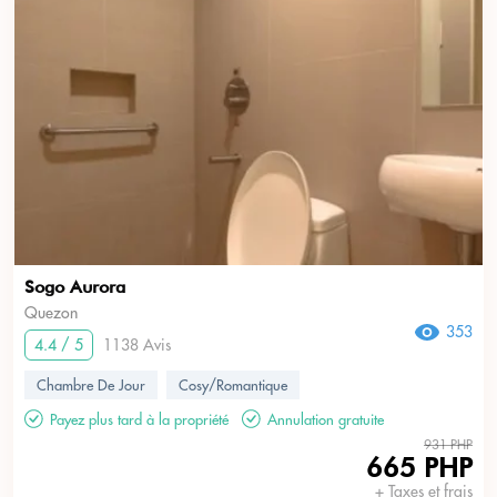
Sogo Aurora
Quezon
353
4.4 / 5
1138 Avis
Chambre De Jour
Cosy/Romantique
Payez plus tard à la propriété
Annulation gratuite
931 PHP
665 PHP
+ Taxes et frais