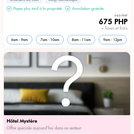
Payez plus tard à la propriété
Annulation gratuite
945 PHP
USD
???
675 PHP
+ Taxes et frais
6am - 9am
7am - 10am
8am - 11am
9am - 12pm
Hôtel Mystère
Offre spéciale aujourd'hui dans ce secteur