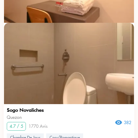
Sogo Novaliches
Quezon
382
4.7 / 5
1770 Avis
Chambre De Jour
Cosy/Romantique