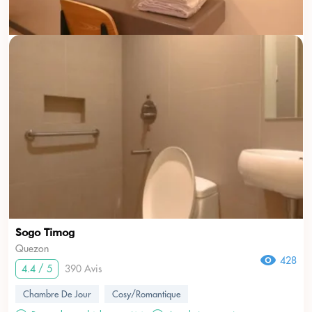
Sogo Timog
Quezon
428
4.4 / 5
390 Avis
Chambre De Jour
Cosy/Romantique