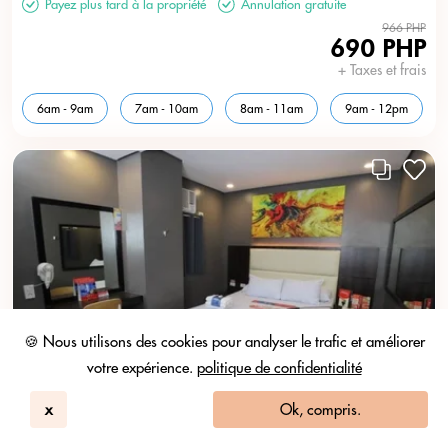
Payez plus tard à la propriété
Annulation gratuite
966 PHP
690 PHP
+ Taxes et frais
6am - 9am
7am - 10am
8am - 11am
9am - 12pm
🍪 Nous utilisons des cookies pour analyser le trafic et améliorer
votre expérience.
politique de confidentialité
x
Ok, compris.