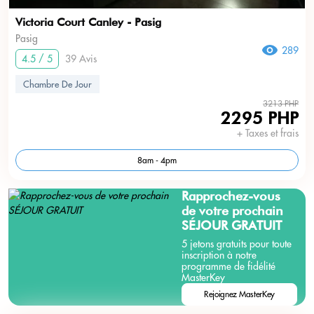
Victoria Court Canley - Pasig
Pasig
289
4.5 / 5
39 Avis
Chambre De Jour
3213 PHP
2295 PHP
+ Taxes et frais
8am - 4pm
Rapprochez-vous
de votre prochain
SÉJOUR GRATUIT
5 jetons gratuits pour toute
inscription à notre
programme de fidélité
MasterKey
Rejoignez MasterKey