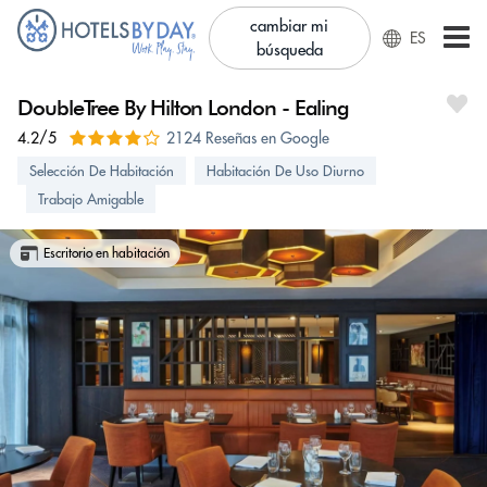
cambiar mi
ES
búsqueda
DoubleTree By Hilton London - Ealing
4.2/5
2124 Reseñas en Google
Selección De Habitación
Habitación De Uso Diurno
Trabajo Amigable
Escritorio en habitación