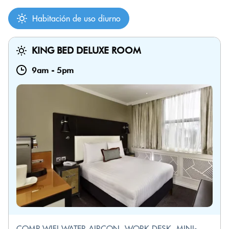
Habitación de uso diurno
KING BED DELUXE ROOM
9am
-
5pm
COMP WIFI,WATER,AIRCON, WORK DESK, MINI-