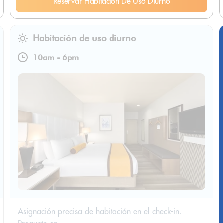
Reservar Habitación De Uso Diurno
Habitación de uso diurno
10am
-
6pm
Asignación precisa de habitación en el check-in.