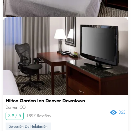
Hilton Garden Inn Denver Downtown
Denver, CO
363
3.9 / 5
1897 Reseñas
Selección De Habitación