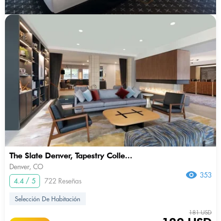
The Slate Denver, Tapestry Colle...
Denver, CO
353
4.4 / 5
722 Reseñas
Selección De Habitación
181 USD