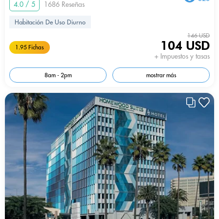
4.0 / 5
1686 Reseñas
Habitación De Uso Diurno
146 USD
104 USD
1.95 Fichas
+ Impuestos y tasas
8am - 2pm
mostrar más