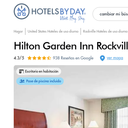
cambiar mi bú
Hogar
United States Hoteles de uso diurno
Rockville Hoteles de uso diurno
Hilton Garden Inn Rockvil
ver mapa
4.3/5
938 Reseñas en Google
Escritorio en habitación
Pase de piscina incluido