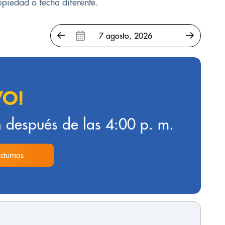
opiedad o fecha diferente.
VO!
 después de las 4:00 p. m.
cturnas