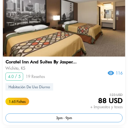
Coratel Inn And Suites By Jasper...
Wichita, KS
116
4.0 / 5
19 Reseñas
Habitación De Uso Diurno
123 USD
88 USD
1.65 Fichas
+ Impuestos y tasas
3pm - 9pm