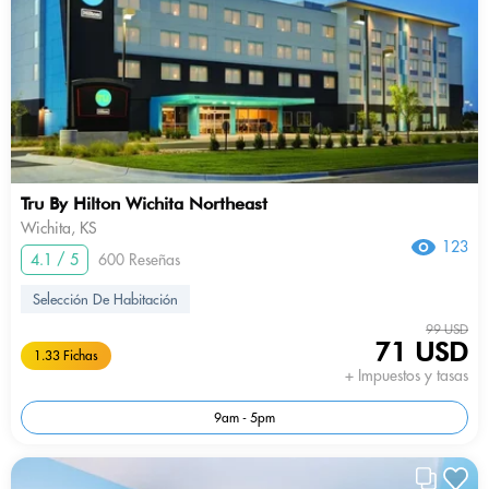
Tru By Hilton Wichita Northeast
Wichita, KS
123
4.1 / 5
600 Reseñas
Selección De Habitación
99 USD
71 USD
1.33 Fichas
+ Impuestos y tasas
9am - 5pm