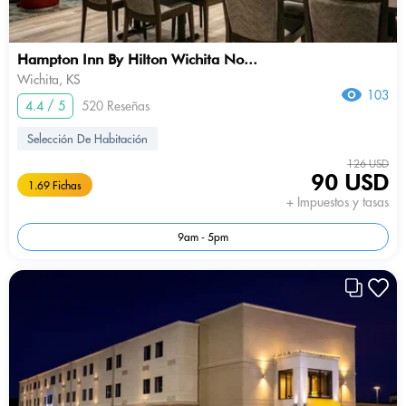
Hampton Inn By Hilton Wichita No...
Wichita, KS
103
4.4 / 5
520 Reseñas
Selección De Habitación
126 USD
90 USD
1.69 Fichas
+ Impuestos y tasas
9am - 5pm