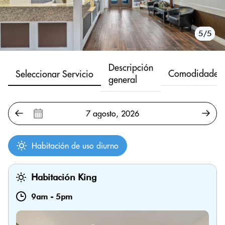
1/5
2/5
3/5
4/5
5/5
Descripción
Comodidades
Seleccionar Servicio
general
Habitación de uso diurno
Habitación King
9am
-
5pm